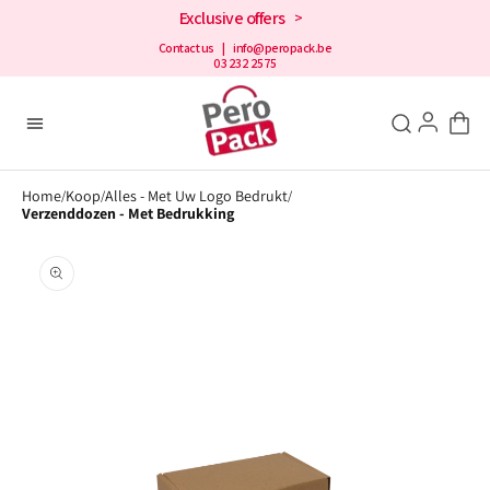
en
Exclusive offers
>
doorgaan
naar de
Contact us
| info@peropack.be
03 232 2575
inhoud
Home
Koop
Alles - Met Uw Logo Bedrukt
/
/
/
Verzenddozen - Met Bedrukking
Openen
2
media
in
galerijweergave