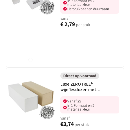
In 7 Formaat en 2
materiaalkleur
Herbruikbaar en duurzaam
vanaf
€ 2,79
per stuk
Wit
Luxe
ZEROTREE®
Direct op voorraad
wijnflesdozen
Luxe ZEROTREE®
met
wijnflesdozen met
magneetsluiting
magneetsluiting
Vanaf 25
In 1 Formaat en 2
materiaalkleur
vanaf
€3,74
per stuk