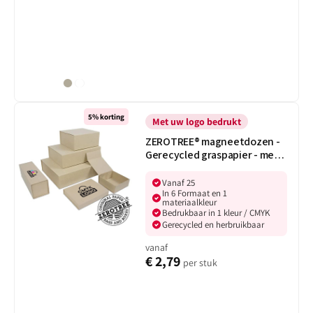
Bruingrijs
Wit
ZEROTREE®
5% korting
magneetdozen
Met uw logo bedrukt
-
ZEROTREE® magneetdozen -
Gerecycled
Gerecycled graspapier - met
graspapier
bedrukking
-
Vanaf 25
met
In 6 Formaat en 1
bedrukking
materiaalkleur
Bedrukbaar in 1 kleur / CMYK
Gerecycled en herbruikbaar
vanaf
€ 2,79
per stuk