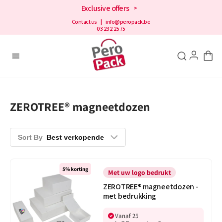
en
Exclusive offers
>
doorgaan
naar de
Contact us
| info@peropack.be
03 232 2575
inhoud
ZEROTREE® magneetdozen
Sort By
Best verkopende
ZEROTREE®
5% korting
magneetdozen
Met uw logo bedrukt
-
ZEROTREE® magneetdozen -
met
met bedrukking
bedrukking
Vanaf 25