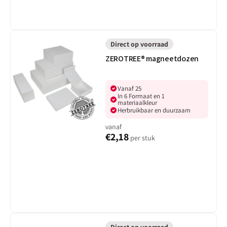
ZEROTREE®
magneetdozen
Direct op voorraad
ZEROTREE® magneetdozen
Vanaf 25
In 6 Formaat en 1
materiaalkleur
Herbruikbaar en duurzaam
vanaf
€2,18
per stuk
ZEROTREE®