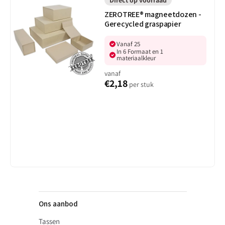
magneetdozen
Direct op voorraad
-
ZEROTREE® magneetdozen -
Gerecycled
Gerecycled graspapier
graspapier
Vanaf 25
In 6 Formaat en 1
materiaalkleur
vanaf
€2,18
per stuk
Ons aanbod
Tassen