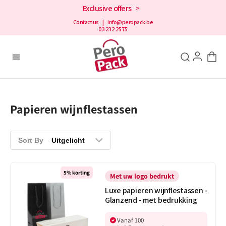
en
Exclusive offers
>
doorgaan
naar de
Contact us
| info@peropack.be
03 232 2575
inhoud
Papieren wijnflestassen
Sort By
Uitgelicht
Luxe
5% korting
papieren
Met uw logo bedrukt
wijnflestassen
Luxe papieren wijnflestassen -
-
Glanzend - met bedrukking
Glanzend
-
Vanaf 100
met