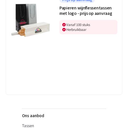
met
Papieren wijnflessentassen
logo
met logo - prijs op aanvraag
-
prijs
Vanaf 100 stuks
op
Herbruikbaar
aanvraag
Ons aanbod
Tassen