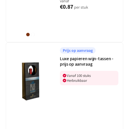
vanaf
€0.87
per stuk
Bruin
Wit
Luxe
papieren
Prijs op aanvraag
wijn-
Luxe papieren wijn-tassen -
tassen
prijs op aanvraag
-
prijs
Vanaf 100 stuks
op
Herbruikbaar
aanvraag