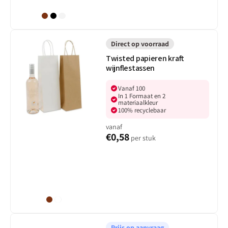
Bruin
Zwart
Zwart/Bruin
Twisted
papieren
Direct op voorraad
kraft
Twisted papieren kraft
wijnflestassen
wijnflestassen
Vanaf 100
In 1 Formaat en 2
materiaalkleur
100% recyclebaar
vanaf
€0,58
per stuk
Bruin
Wit
Papieren
wijnflessentassen
Prijs op aanvraag