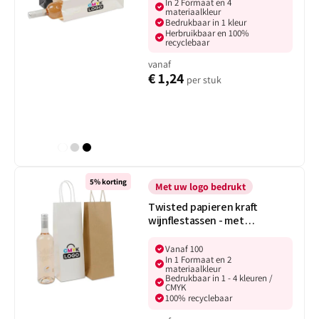
In 2 Formaat en 4
bedrukking
materiaalkleur
Bedrukbaar in 1 kleur
Herbruikbaar en 100%
recyclebaar
vanaf
€ 1,24
per stuk
Wit
Zilver
Zwart
Twisted
5% korting
papieren
Met uw logo bedrukt
kraft
Twisted papieren kraft
wijnflestassen
wijnflestassen - met
-
bedrukking
met
Vanaf 100
bedrukking
In 1 Formaat en 2
materiaalkleur
Bedrukbaar in 1 - 4 kleuren /
CMYK
100% recyclebaar