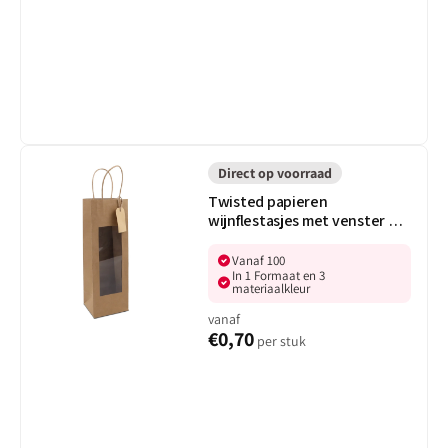
Twisted
papieren
Direct op voorraad
wijnflestasjes
Twisted papieren
met
wijnflestasjes met venster en
venster
hangtag
en
Vanaf 100
hangtag
In 1 Formaat en 3
materiaalkleur
vanaf
€0,70
per stuk