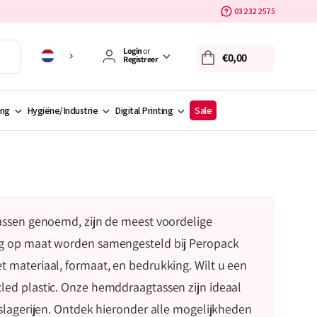
03 232 2575
Login
or
€0,00
Registreer
ing
Hygiëne/Industrie
Digital Printing
Sale
tassen genoemd, zijn de meest voordelige
ig op maat worden samengesteld bij Peropack
 materiaal, formaat, en bedrukking. Wilt u een
led plastic. Onze hemddraagtassen zijn ideaal
 slagerijen. Ontdek hieronder alle mogelijkheden