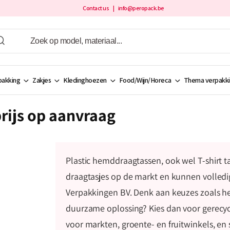
Contact us
| info@peropack.be
akking
Zakjes
Kledinghoezen
Food/Wijn/Horeca
Thema verpakk
rijs op aanvraag
Plastic hemddraagtassen, ook wel T-shirt 
draagtasjes op de markt en kunnen volled
Verpakkingen BV. Denk aan keuzes zoals het
duurzame oplossing? Kies dan voor gerecyc
voor markten, groente- en fruitwinkels, en