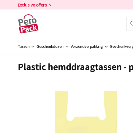
en
Exclusive offers
>
doorgaan
naar de
inhoud
Tassen
Geschenkdozen
Verzendverpakking
Geschenkverp
Plastic hemddraagtassen - p