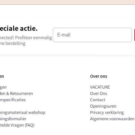
ciale actie.
onnected! Profiteer eenmalig
ne bestelling
en
Over ons
ngen
VACATURE
den & Retourneren
Over Ons
rspecificaties
Contact
Openingsuren
kingsmateriaal webshop
Privacy verklaring
pingsformulier
Algemene voorwaarden
telde Vragen (FAQ)