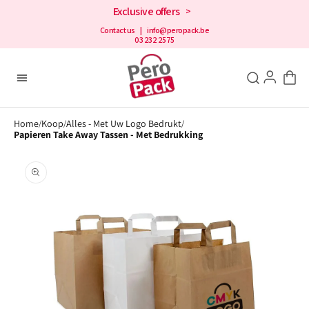
en
Exclusive offers
>
doorgaan
naar de
Contact us
| info@peropack.be
03 232 2575
inhoud
Home
Koop
Alles - Met Uw Logo Bedrukt
/
/
/
Papieren Take Away Tassen - Met Bedrukking
Openen
1
media
in
galerijweergave