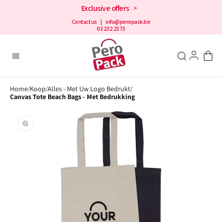
en
Exclusive offers
>
doorgaan
naar de
Contact us
| info@peropack.be
03 232 2575
inhoud
Home
Koop
Alles - Met Uw Logo Bedrukt
/
/
/
Canvas Tote Beach Bags - Met Bedrukking
Openen
1
media
in
galerijweergave