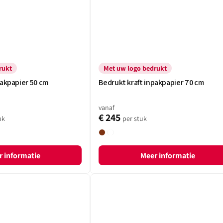
rukt
Met uw logo bedrukt
pakpapier 50 cm
Bedrukt kraft inpakpapier 70 cm
vanaf
€ 245
uk
per stuk
Bruin
Wit
 informatie
Meer informatie
Brievenbusdoosjes
met
klepsluiting
-
met