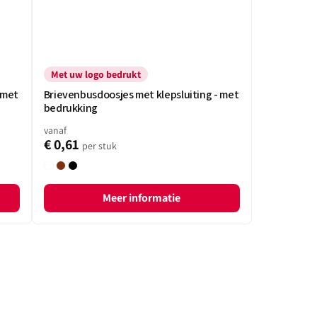
Met uw logo bedrukt
 met
Brievenbusdoosjes met klepsluiting - met
bedrukking
vanaf
€ 0,61
per stuk
Wit
Bruin
Zwart
Meer informatie