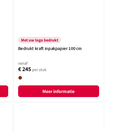
Met uw logo bedrukt
Bedrukt kraft inpakpapier 100 cm
vanaf
€ 245
per stuk
Bruin
Wit
Meer informatie
Brievenbusdoosjes
met
klepsluiting
-
met