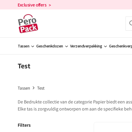
en
Exclusive offers
>
doorgaan
naar de
inhoud
Tassen
Geschenkdozen
Verzendverpakking
Geschenkverp
Test
Tassen
Test
De Bedrukte collectie van de categorie Papier biedt een as
Elke tas is zorgvuldig ontworpen om aan de specifieke beh
Filters
Brievenbusdoosjes
met