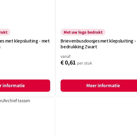
rukt
Met uw logo bedrukt
s met klepsluiting - met
Brievenbusdoosjes met klepsluiting -
n
bedrukking Zwart
vanaf
€ 0,61
per stuk
 informatie
Meer informatie