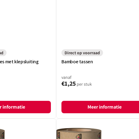
ad
Direct op voorraad
s met klepsluiting
Bamboe tassen
vanaf
€1,25
per stuk
 informatie
Meer informatie
Bedrukt
kraft
inpakpapier