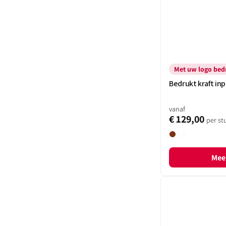
Met uw logo bed
Bedrukt kraft in
vanaf
€ 129,00
per st
Bruin
Wit
Meer
Brievenbusdoosjes
met
klepsluiting
-
met