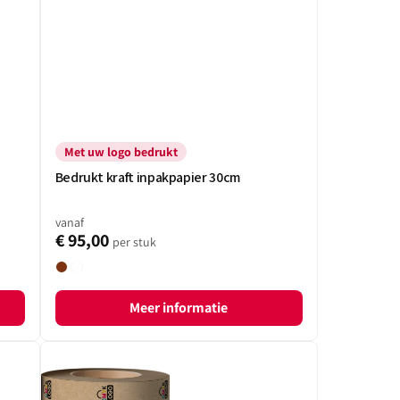
Met uw logo bedrukt
Bedrukt kraft inpakpapier 30cm
vanaf
€ 95,00
per stuk
Bruin
Wit
Meer informatie
Bedrukt
kraft
inpakpapier