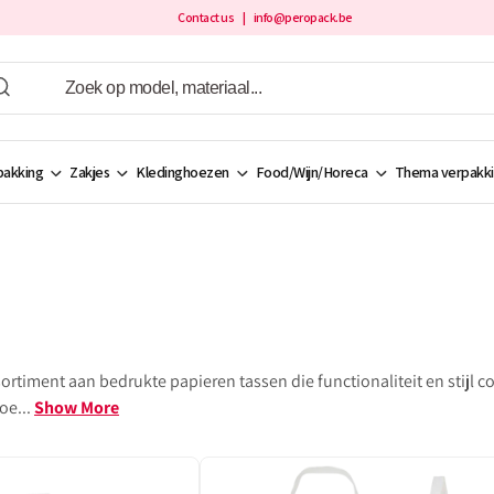
Contact us
| info@peropack.be
akking
Zakjes
Kledinghoezen
Food/Wijn/Horeca
Thema verpakk
sortiment aan bedrukte papieren tassen die functionaliteit en stijl 
oe...
Show More
Bamboe
tassen