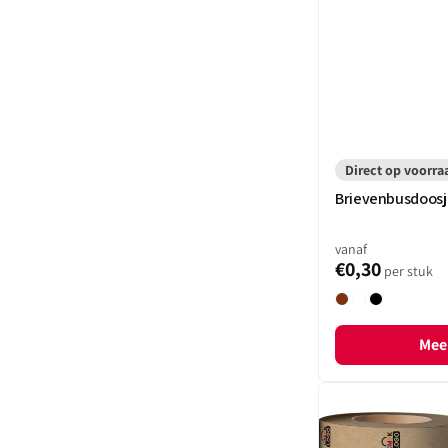
Direct op voorra
Brievenbusdoosje
vanaf
€0,30
per stuk
Bruin
Wit
Zwart
Meer
Bedrukt
kraft
inpakpapier