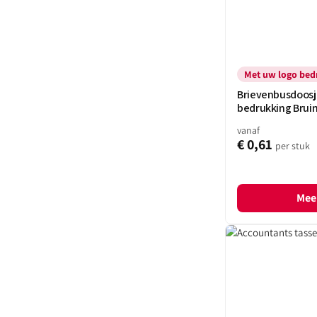
Met uw logo bed
Brievenbusdoosje
bedrukking Brui
vanaf
€ 0,61
per stuk
Meer
Accountants
tassen/Archief
tassen