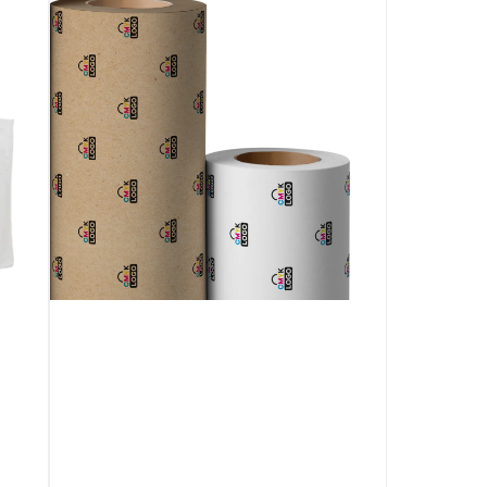
inpakpapier
30cm