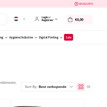
03 232 2575
Login
or
€0,00
Registreer
ing
Hygiëne/Industrie
Digital Printing
Sale
combineren.
Sort By
Best verkopende
Bedrukt
kraft