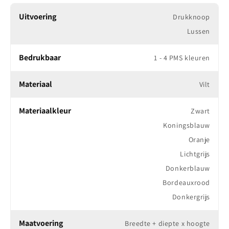
voor winkels, beurzen, modemerken en sportscholen. Deze tassen
Uitvoering
Drukknoop
zijn direct uit voorraad leverbaar in diverse kleuren en formaten,
zonder bedrukking.
Lussen
Praktisch, stijlvol en comfortabel
Bedrukbaar
1 - 4 PMS kleuren
Materiaal
Vilt
De tassen zijn gemaakt van stevig 220 grams vilt en sluiten
eenvoudig af met een discrete drukknoop tussen de lange
Materiaalkleur
draaglussen. Dankzij de stevige bodeminleg blijven ze goed in vorm,
Zwart
ook bij zwaardere inhoud. De combinatie van luxe uitstraling en
Koningsblauw
praktisch gebruik maakt deze tas tot een blijvende favoriet.
Oranje
Lichtgrijs
Gemaakt van sterk 220 g/m² vilt
Donkerblauw
Handige drukknoopsluiting aan de bovenzijde
Bordeauxrood
Donkergrijs
Extra stevig dankzij plastic bodeminleg
Beschikbaar in verschillende kleuren en formaten
Maatvoering
Breedte + diepte x hoogte