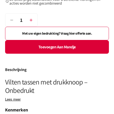
niet
acties worden niet gecombineerd
beschikbaar
Aantal
Verminder
Verhoog
het
het
aantal
aantal
Met uw eigen bedrukking? Vraag hier offerte aan.
voor
voor
Vilten
Vilten
Toevoegen Aan Mandje
tassen
tassen
met
met
drukknoop
drukknoop
Beschrijving
Vilten tassen met drukknoop –
Onbedrukt
Lees meer
Ben je op zoek naar een stevige, herbruikbare én stijlvolle tas?
Kenmerken
Ontdek onze
vilten tassen met drukknoop
– een populaire keuze