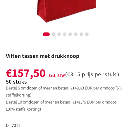
galerijweergave
Vilten tassen met drukknoop
€157,50
Normale
(
€3,15
prijs per stuk )
prijs
50
stuks
Bestel 5 omdozen of meer en betaal €149,63 EUR per omdoos (5%
staffelkorting)
Bestel 10 omdozen of meer en betaal €141,75 EUR per omdoos
(10% staffelkorting)
:
DTV011