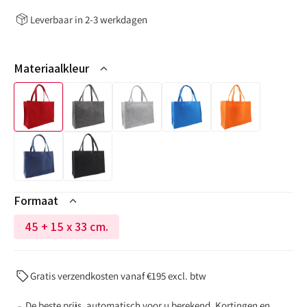
Leverbaar in 2-3 werkdagen
Materiaalkleur
Formaat
45 + 15 x 33 cm.
Variant
niet
op
Gratis verzendkosten vanaf €195 excl. btw
voorraad
of
De beste prijs, automatisch voor u berekend. Kortingen en