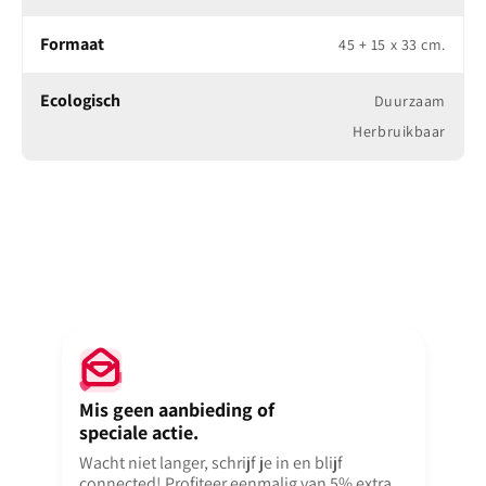
Ideaal voor retail, fashion, sport en events
Formaat
45 + 15 x 33 cm.
Direct onbedrukt uit voorraad leverbaar
Toch liever met uw eigen ontwerp of logo?
Bestel hier uw vilten tas met bedrukking
Ecologisch
Duurzaam
in een paar klikken online.
Herbruikbaar
Op maat gemaakt in uw huisstijl?
Ontdek de mogelijkheden op onze
custom made pagina
en ontvang een offerte op maat.
Mis geen aanbieding of
speciale actie.
Wacht niet langer, schrijf je in en blijf
connected! Profiteer eenmalig van 5% extra