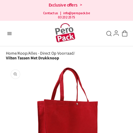
en
Exclusive offers
>
doorgaan
naar de
Contact us
| info@peropack.be
03 232 2575
inhoud
Home
Koop
Alles - Direct Op Voorraad
/
/
/
Vilten Tassen Met Drukknoop
Open
aanbevolen
media
in
de