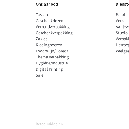
Ons aanbod
Dienst
Tassen
Betali
Geschenkdozen
Verzen
Verzendverpakking
Aanleve
Geschenkverpakking
Studio
Zakjes
Verpak
Kledinghoezen
Herroe
Food/Wijn/Horeca
Veelges
Thema verpakking
Hygiëne/Industrie
Digital Printing
Sale
Betaalmiddelen