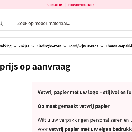
Contact us
| info@peropack.be
akking
Zakjes
Kledinghoezen
Food/Wijn/Horeca
Thema verpakk
 prijs op aanvraag
Vetvrij papier met uw logo – stijlvol en f
Op maat gemaakt vetvrij papier
Wilt u uw verpakkingen personaliseren en 
voor
vetvrij papier met uw eigen bedrukk