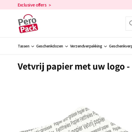
en
Exclusive offers
>
doorgaan
naar de
inhoud
Tassen
Geschenkdozen
Verzendverpakking
Geschenkverp
Vetvrij papier met uw logo -