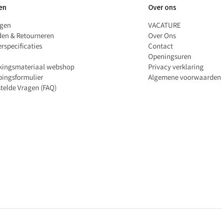
en
Over ons
ngen
VACATURE
den & Retourneren
Over Ons
rspecificaties
Contact
Openingsuren
kingsmateriaal webshop
Privacy verklaring
pingsformulier
Algemene voorwaarden
telde Vragen (FAQ)