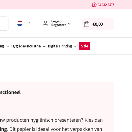
03 232 2575
Login
or
€0,00
Registreer
ing
Hygiëne/Industrie
Digital Printing
Sale
unctioneel
uw producten hygiënisch presenteren? Kies dan
ing
. Dit papier is ideaal voor het verpakken van