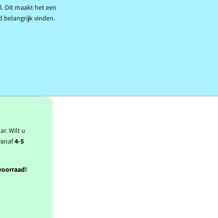
l. Dit maakt het een
 belangrijk vinden.
ar. Wilt u
vanaf
4-5
 voorraad!