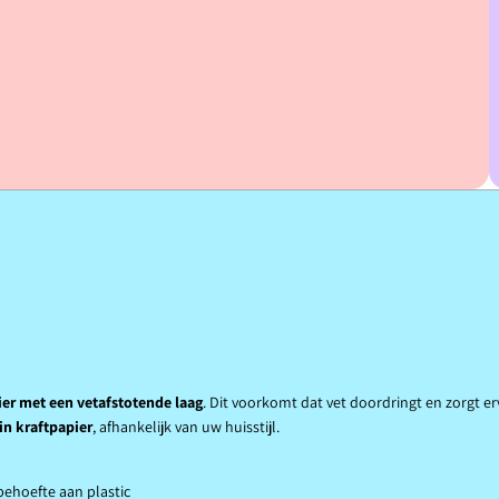
er met een vetafstotende laag
. Dit voorkomt dat vet doordringt en zorgt 
in kraftpapier
, afhankelijk van uw huisstijl.
behoefte aan plastic