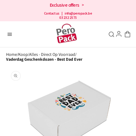
en
Exclusive offers
>
doorgaan
naar de
Contact us
| info@peropack.be
03 232 2575
inhoud
Home
Koop
Alles - Direct Op Voorraad
/
/
/
Vaderdag Geschenkdozen - Best Dad Ever
Open
aanbevolen
media
in
de