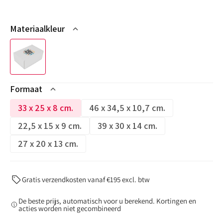
Materiaalkleur
Formaat
33 x 25 x 8 cm.
46 x 34,5 x 10,7 cm.
Variant
Variant
niet
niet
22,5 x 15 x 9 cm.
39 x 30 x 14 cm.
Variant
Variant
op
op
niet
niet
27 x 20 x 13 cm.
voorraad
Variant
voorraad
op
op
of
niet
of
voorraad
voorraad
niet
op
niet
of
of
Gratis verzendkosten vanaf €195 excl. btw
beschikbaar
voorraad
beschikbaar
niet
niet
of
De beste prijs, automatisch voor u berekend. Kortingen en
beschikbaar
beschikbaar
niet
acties worden niet gecombineerd
beschikbaar