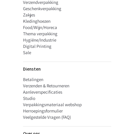
Direct uit voorraad leverbaar
Verzendverpakking
Uw eigen ontwerp op een geschenkdoos?
Geschenkverpakking
Ontwerp eenvoudig uw gepersonaliseerde Vaderdagdoos
Zakjes
Kledinghoezen
Liever een unieke verpakking op maat?
Food/Wijn/Horeca
Vraag een gratis visual of offerte aan via onze custom made pagina
Thema verpakking
Hygiëne/Industrie
Digital Printing
Sale
Diensten
Betalingen
Verzenden & Retourneren
Aanleverspecificaties
Studio
Verpakkingsmateriaal webshop
Herroepingsformulier
Veelgestelde Vragen (FAQ)
Over ons