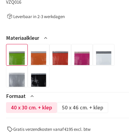
:
VZQ016
Leverbaar in 2-3 werkdagen
Materiaalkleur
Formaat
40 x 30 cm. + klep
50 x 46 cm. + klep
Variant
Variant
niet
niet
op
op
Gratis verzendkosten vanaf €195 excl. btw
voorraad
voorraad