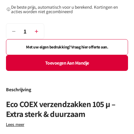
of
of
De beste prijs, automatisch voor u berekend. Kortingen en
niet
niet
acties worden niet gecombineerd
beschikbaar
beschikbaar
Aantal
Verminder
Verhoog
het
het
aantal
aantal
Met uw eigen bedrukking? Vraag hier offerte aan.
voor
voor
Eco
Eco
Toevoegen Aan Mandje
Coex
Coex
Plastic
Plastic
Verzendzakken
Verzendzakken
105
105
Beschrijving
µ
µ
–
–
Eco COEX verzendzakken 105 µ –
Extra
Extra
sterk
sterk
Extra sterk & duurzaam
&amp;
&amp;
duurzaam
duurzaam
Lees meer
Deze verzendzakken zijn vervaardigd uit 105 micron LDPE, volledig