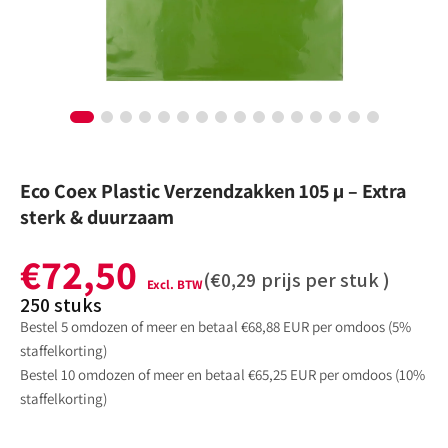
galerijweergave
Eco Coex Plastic Verzendzakken 105 µ – Extra
sterk & duurzaam
€72,50
Normale
(
€0,29
prijs per stuk )
prijs
250
stuks
Bestel 5 omdozen of meer en betaal €68,88 EUR per omdoos (5%
staffelkorting)
Bestel 10 omdozen of meer en betaal €65,25 EUR per omdoos (10%
staffelkorting)