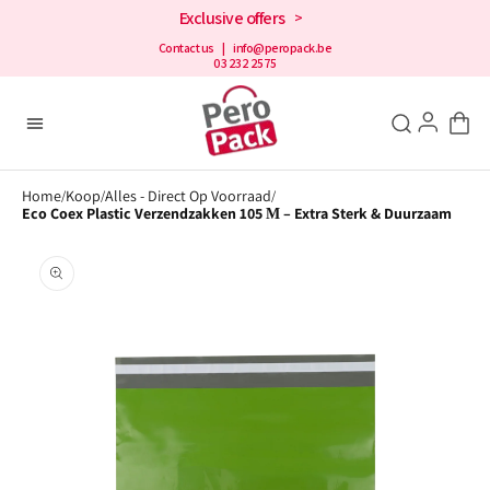
en
Exclusive offers
>
doorgaan
naar de
Contact us
| info@peropack.be
03 232 2575
inhoud
Home
Koop
Alles - Direct Op Voorraad
/
/
/
Eco Coex Plastic Verzendzakken 105 Μ – Extra Sterk & Duurzaam
Open
aanbevolen
media
in
de