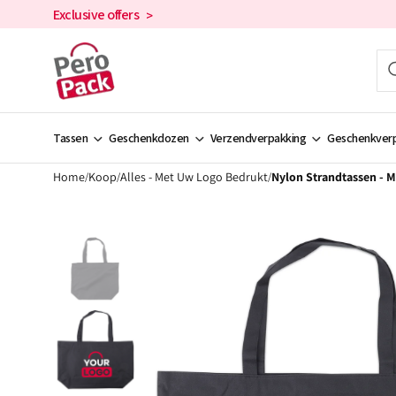
en
Exclusive offers
>
doorgaan
naar de
inhoud
Tassen
Geschenkdozen
Verzendverpakking
Geschenkverp
Home
Koop
Alles - Met Uw Logo Bedrukt
Nylon Strandtassen - 
/
/
/