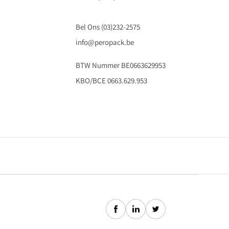
Bel Ons (03)232-2575
info@peropack.be
BTW Nummer BE0663629953
KBO/BCE 0663.629.953