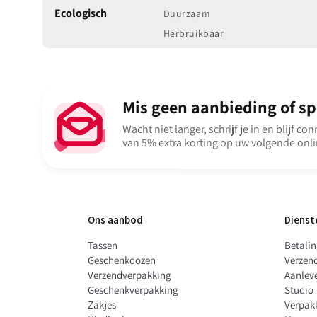
Ecologisch
Duurzaam
Duurzaamheid en Hergebruik:
In tegenstelling tot we
onze nylon tassen herbruikbaar en gemaakt om lang mee
Herbruikbaar
ze een milieuvriendelijke keuze voor bewuste consumente
naar duurzame alternatieven.
Direct Beschikbaar:
Naast de gepersonaliseerde opties 
Mis geen aanbieding of spe
direct uit voorraad verkrijgbaar
zonder bedrukking
Wacht niet langer, schrijf je in en blijf c
, voor wie snel een praktische en stijlvolle tas nodig heef
van 5% extra korting op uw volgende onli
Ons aanbod
Dienst
Tassen
Betali
Geschenkdozen
Verzen
Verzendverpakking
Aanleve
Geschenkverpakking
Studio
Zakjes
Verpak