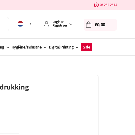
03 232 2575
Login
or
€0,00
Registreer
ing
Hygiëne/Industrie
Digital Printing
Sale
edrukking