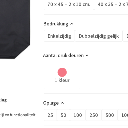
70 x 45 + 2 x 10 cm.
40 x 35 + 2 x 
Bedrukking
Openen
3
media
Enkelzijdig
Dubbelzijdig gelijk
in
e
galerijweergave
Aantal drukkleuren
1 kleur
king
Oplage
25
50
100
250
500
10
l en functionaliteit
alleen robuust en
r dagelijks gebruik.