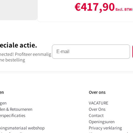
€417,90
gwerpproducten zijn
 te gaan. Dit maakt
n die op zoek zijn
zijn deze tassen ook
ciale actie.
onnected! Profiteer eenmalig
t.
ne bestelling
en
Over ons
ngen
VACATURE
den & Retourneren
Over Ons
rspecificaties
Contact
Openingsuren
kingsmateriaal webshop
Privacy verklaring