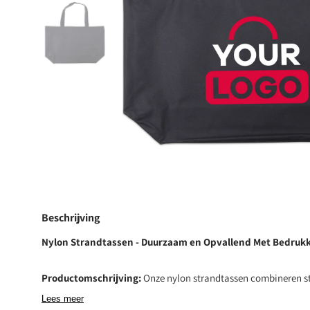
Openen
en
1
media
in
galerijweergav
ergave
Beschrijving
Nylon Strandtassen - Duurzaam en Opvallend Met Bedruk
Productomschrijving:
Onze nylon strandtassen combineren stij
in één. Gemaakt van hoogwaardig nylon, zijn deze tassen niet 
Lees meer
duurzaam, maar ook lichtgewicht, waardoor ze perfect zijn voo