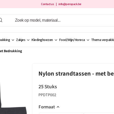
Contact us
| info@peropack.be
akking
Zakjes
Kledinghoezen
Food/Wijn/Horeca
Thema verpakk
Met Bedrukking
Nylon strandtassen - met b
25
Stuks
PPDTP002
Formaat