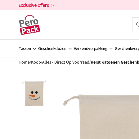
en
Exclusive offers
>
doorgaan
naar de
inhoud
Tassen
Geschenkdozen
Verzendverpakking
Geschenkverp
Home
Koop
Alles - Direct Op Voorraad
Kerst Katoenen Geschen
/
/
/