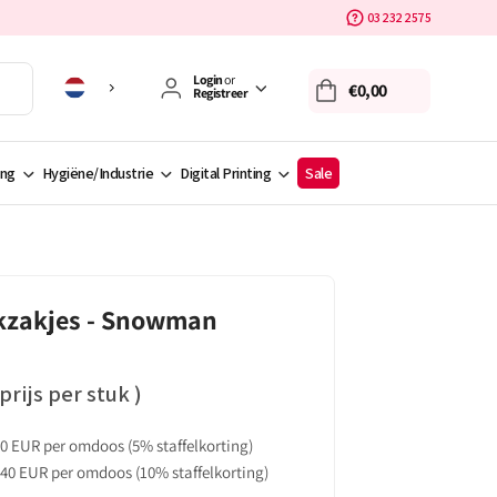
03 232 2575
Login
or
€0,00
Registreer
ing
Hygiëne/Industrie
Digital Printing
Sale
kzakjes - Snowman
prijs per stuk )
0 EUR per omdoos (5% staffelkorting)
,40 EUR per omdoos (10% staffelkorting)