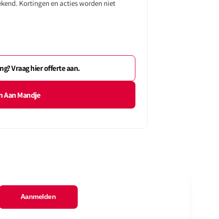
ekend. Kortingen en acties worden niet
r
beschikbaar
beschikbaar
g? Vraag hier offerte aan.
n Aan Mandje
Aanmelden