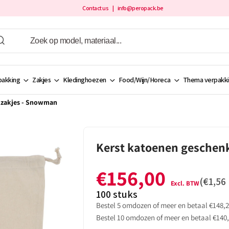
Contact us
| info@peropack.be
akking
Zakjes
Kledinghoezen
Food/Wijn/Horeca
Thema verpakk
kzakjes - Snowman
Kerst katoenen geschen
€156,00
Normale
(
€1,56
prijs
100
stuks
Bestel 5 omdozen of meer en betaal €148,2
Bestel 10 omdozen of meer en betaal €140