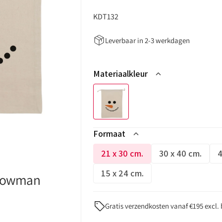
:
KDT132
Leverbaar in 2-3 werkdagen
n
Materiaalkleur
gave
Formaat
21 x 30 cm.
30 x 40 cm.
4
Variant
Variant
niet
niet
15 x 24 cm.
Snowman
Variant
op
op
niet
voorraad
voorraad
op
of
of
Gratis verzendkosten vanaf €195 excl.
voorraad
niet
niet