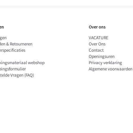
en vindt u altijd een
en
Over ons
ngen
VACATURE
den & Retourneren
Over Ons
 – snel en eenvoudig
rspecificaties
Contact
Openingsuren
kingsmateriaal webshop
Privacy verklaring
pingsformulier
Algemene voorwaarden
telde Vragen (FAQ)