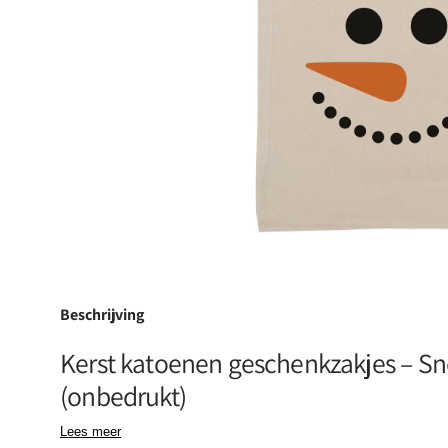
Open
aanbevole
media
in
de
galerijweer
Beschrijving
Kerst katoenen geschenkzakjes – 
(onbedrukt)
Lees meer