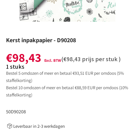
Kerst inpakpapier - D90208
€98,43
Normale
(
€98,43
prijs per stuk )
prijs
1
stuks
Bestel 5 omdozen of meer en betaal €93,51 EUR per omdoos (5%
staffelkorting)
Bestel 10 omdozen of meer en betaal €88,59 EUR per omdoos (10%
staffelkorting)
:
50D90208
Leverbaar in 2-3 werkdagen