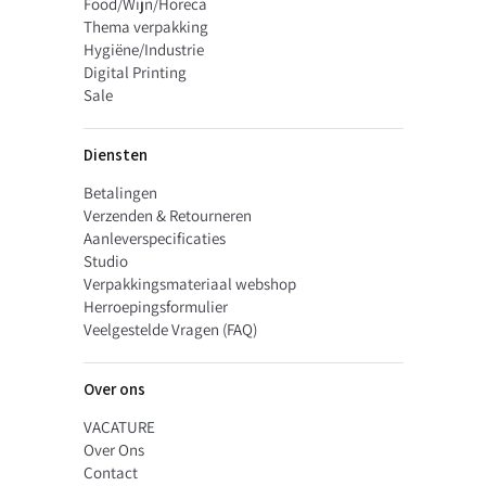
Food/Wijn/Horeca
Thema verpakking
Liever een volledig unieke geschenkverpakking of dozen op maat?
Hygiëne/Industrie
Bekijk onze
Digital Printing
custom made pagina
Sale
en vraag vrijblijvend een offerte aan voor een oplossing op maat.
Diensten
Betalingen
Verzenden & Retourneren
Aanleverspecificaties
Studio
Verpakkingsmateriaal webshop
Herroepingsformulier
Veelgestelde Vragen (FAQ)
Over ons
VACATURE
Over Ons
Contact