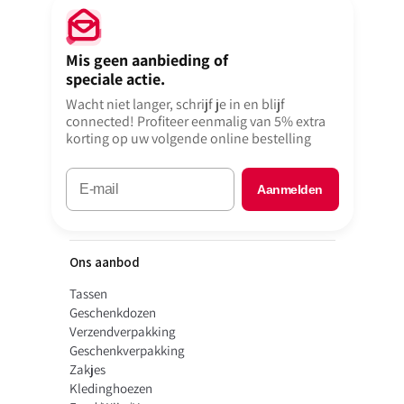
Het dessin D90208 combineert klassieke kerstsymboliek met een
Mis geen aanbieding of
moderne uitstraling. Het stevige gecoate papier geeft uw verpakking
speciale actie.
een glanzend en professioneel effect. Dankzij de luxe uitstraling is dit
papier uitermate geschikt voor commerciële toepassingen tijdens de
Wacht niet langer, schrijf je in en blijf
drukke decembermaand.
connected! Profiteer eenmalig van 5% extra
korting op uw volgende online bestelling
Beschikbaar in twee breedtematen
Aanmelden
Elke rol bevat
200 meter
papier en is verkrijgbaar in
30 cm
of
50 cm
breedte. Daarmee is dit inpakpapier geschikt voor zowel kleine als
grote cadeaus – van sieraden tot kerstpakketten. Alles uit voorraad
Ons aanbod
leverbaar, dus u kunt meteen aan de slag.
Tassen
Geschenkdozen
Uw eigen ontwerp op kerstpapier?
Verzendverpakking
Via
Geschenkverpakking
deze link
Zakjes
kunt u ook
kerst inpakpapier met eigen bedrukking
bestellen –
Kledinghoezen
snel en eenvoudig geregeld.