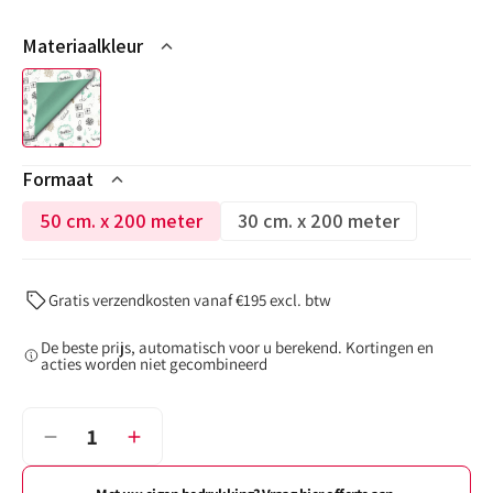
Materiaalkleur
Formaat
50 cm. x 200 meter
30 cm. x 200 meter
Variant
Variant
niet
niet
op
op
Gratis verzendkosten vanaf €195 excl. btw
voorraad
voorraad
of
of
De beste prijs, automatisch voor u berekend. Kortingen en
niet
niet
acties worden niet gecombineerd
beschikbaar
beschikbaar
Aantal
Verminder
Verhoog
het
het
aantal
aantal