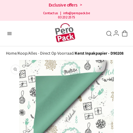
en
Exclusive offers
>
doorgaan
naar de
Contact us
| info@peropack.be
03 232 2575
inhoud
Home
Koop
Alles - Direct Op Voorraad
Kerst Inpakpapier - D90208
/
/
/
Open
aanbevolen
media
in
de
galerijweergave