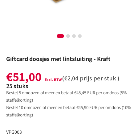
galerijweergave
Giftcard doosjes met lintsluiting - Kraft
€51,00
Normale
(
€2,04
prijs per stuk )
prijs
25
stuks
Bestel 5 omdozen of meer en betaal €48,45 EUR per omdoos (5%
staffelkorting)
Bestel 10 omdozen of meer en betaal €45,90 EUR per omdoos (10%
staffelkorting)
:
VPG003