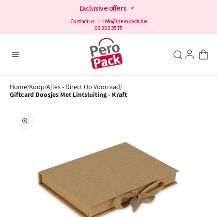
en
Exclusive offers
>
doorgaan
naar de
Contact us
| info@peropack.be
03 232 2575
inhoud
Home
Koop
Alles - Direct Op Voorraad
/
/
/
Giftcard Doosjes Met Lintsluiting - Kraft
Open
aanbevolen
media
in
de