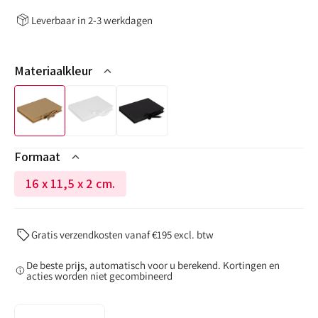
Leverbaar in 2-3 werkdagen
Materiaalkleur
Formaat
16 x 11,5 x 2 cm.
Variant
niet
op
Gratis verzendkosten vanaf €195 excl. btw
voorraad
of
De beste prijs, automatisch voor u berekend. Kortingen en
niet
acties worden niet gecombineerd
beschikbaar
Aantal