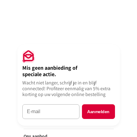
deze pagina
om uw
bedrukte giftcard doosjes met lintsluiting
snel en
eenvoudig online te bestellen.
Op zoek naar een volledig unieke verpakking of luxe presentatie-
oplossing?
Bezoek onze
custom made pagina
en vraag vrijblijvend een offerte aan voor een gepersonaliseerd
ontwerp op maat.
Mis geen aanbieding of
speciale actie.
Wacht niet langer, schrijf je in en blijf
connected! Profiteer eenmalig van 5% extra
korting op uw volgende online bestelling
Aanmelden
Ons aanbod