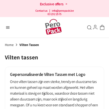
en
Exclusive offers
>
doorgaan
naar de
Contact us
| info@peropack.be
03 232 2575
inhoud
Home
Vilten Tassen
Vilten tassen
Gepersonaliseerde Vilten Tassen met Logo
Onze vilten tassen zijn een sterke, trendy en duurzame tas
en kunnen geheel op maat worden afgewerkt. Het vilten
materiaal is stevig en tijdloos, waardoor deze tassen niet
alleen duurzaam zijn, maar ook stijlvol en langdurig
meegaan. Of u nu kiest voor een standaard shopper of een