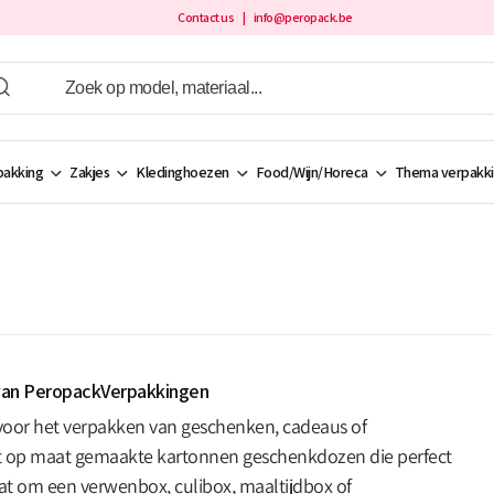
Contact us
| info@peropack.be
akking
Zakjes
Kledinghoezen
Food/Wijn/Horeca
Thema verpakk
van PeropackVerpakkingen
voor het verpakken van geschenken, cadeaus of
t op maat gemaakte kartonnen geschenkdozen die perfect
at om een verwenbox, culibox, maaltijdbox of