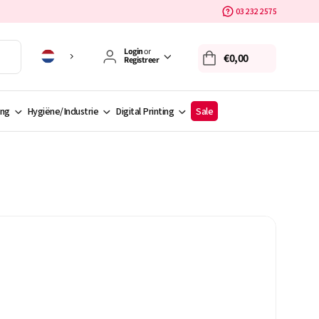
03 232 2575
Login
or
€0,00
Registreer
ing
Hygiëne/Industrie
Digital Printing
Sale