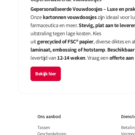
Gepersonaliseerde Vouwdoosjes – Luxe en prak
Onze
kartonnen vouwdoosjes
zijn ideaal voor 
farmaceutica en meer.
Stevig, plat aan te lever
uitstraling tegen lage kosten. Kies
uit
gerecycled of FSC® papier
, diverse diktes en
laminaat, embossing of hotstamp
.
Beschikbaar 
levertijd van
12-14 weken
. Vraag een
offerte aan
Bekijk hier
Ons aanbod
Dienst
Tassen
Betali
Geschenkdozen
Verzen