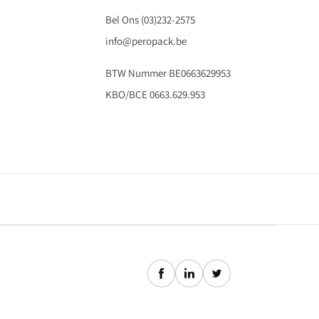
Bel Ons (03)232-2575
info@peropack.be
BTW Nummer BE0663629953
KBO/BCE 0663.629.953