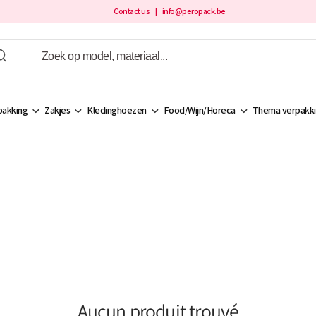
Contact us
| info@peropack.be
akking
Zakjes
Kledinghoezen
Food/Wijn/Horeca
Thema verpakk
Aucun produit trouvé