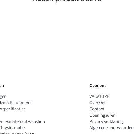
en
Over ons
ngen
VACATURE
den & Retourneren
Over Ons
rspecificaties
Contact
Openingsuren
kingsmateriaal webshop
Privacy verklaring
pingsformulier
Algemene voorwaarden
telde Vragen (FAQ)