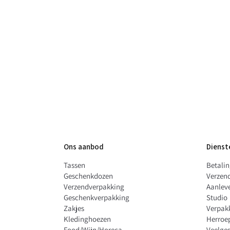
Ons aanbod
Dienst
Tassen
Betali
Geschenkdozen
Verzen
Verzendverpakking
Aanleve
Geschenkverpakking
Studio
Zakjes
Verpak
Kledinghoezen
Herroe
Food/Wijn/Horeca
Veelges