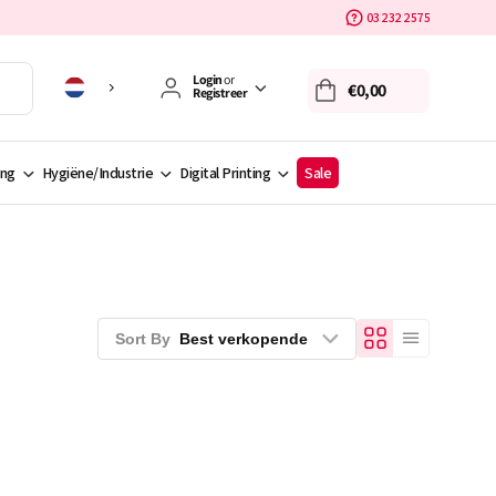
03 232 2575
Login
or
€0,00
Registreer
ing
Hygiëne/Industrie
Digital Printing
Sale
Sort By
Best verkopende