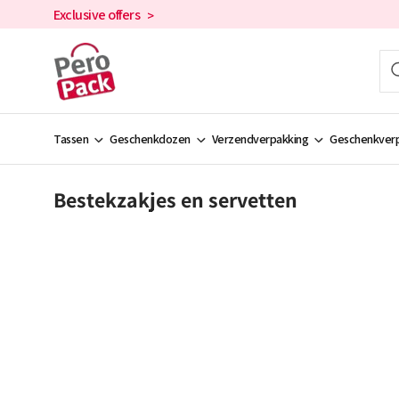
en
Exclusive offers
>
doorgaan
naar de
inhoud
Tassen
Geschenkdozen
Verzendverpakking
Geschenkverp
Bestekzakjes en servetten